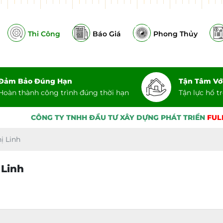
Thi Công
Báo Giá
Phong Thủy
Đảm Bảo Đúng Hạn
Tận Tâm Vớ
Hoàn thành công trình đúng thời hạn
Tận lực hổ t
HH ĐẦU TƯ XÂY DỰNG PHÁT TRIỂN
FULL HOUSE
XIN KÍNH C
ị Linh
 Linh