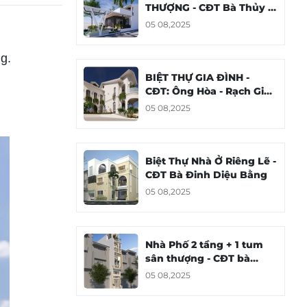
THƯỢNG - CĐT Bà Thủy -
Thành phố Rạch Giá, tỉnh
05 08,2025
Kiên Giang
g.
BIỆT THỰ GIA ĐÌNH -
CĐT: Ông Hòa - Rạch Giá,
Kiên Giang
05 08,2025
Biệt Thự Nhà Ở Riêng Lẽ -
CĐT Bà Đinh Diệu Bằng
05 08,2025
Nhà Phố 2 tầng + 1 tum
sân thượng - CĐT bà
TRẦN THỊ MỸ NINH
05 08,2025