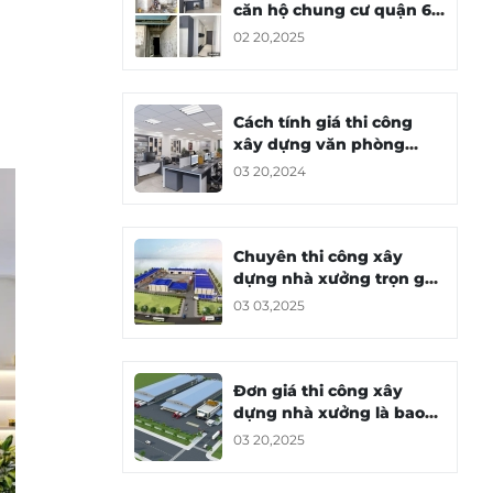
căn hộ chung cư quận 6 -
Anh Hùng
02 20,2025
Cách tính giá thi công
xây dựng văn phòng
chuẩn xác nhất
03 20,2024
Chuyên thi công xây
dựng nhà xưởng trọn gói
tại TPHCM
03 03,2025
Đơn giá thi công xây
dựng nhà xưởng là bao
nhiêu?
03 20,2025