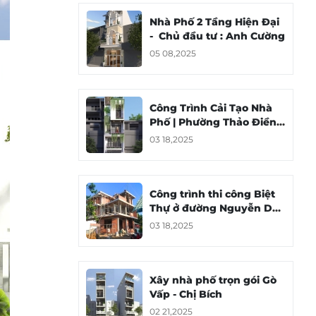
Nhà Phố 2 Tầng Hiện Đại
- Chủ đầu tư : Anh Cường
05 08,2025
Công Trình Cải Tạo Nhà
Phố | Phường Thảo Điền
Quận 2
03 18,2025
Công trình thi công Biệt
Thự ở đường Nguyễn Duy
Trinh Quận 2
03 18,2025
Xây nhà phố trọn gói Gò
Vấp - Chị Bích
02 21,2025