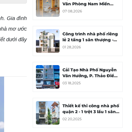
Văn Phòng Nam Miền
Trung Group
07 08,2026
h. Gia đình
 nhà mơ ước
Công trình nhà phố riêng
iết dưới đây
lẻ 2 tầng 1 sân thượng -
Chu Văn An, Bình Thạnh
01 28,2026
Cải Tạo Nhà Phố Nguyễn
Văn Hưởng, P. Thảo Điền,
Tp. Thủ Đức
03 18,2025
Thiết kế thi công nhà phố
quận 2 - 1 trệt 3 lầu 1 sân
thượng
02 20,2025