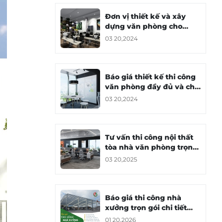
Đơn vị thiết kế và xây
dựng văn phòng cho
thuê chuyên nghiệp
03 20,2024
Báo giá thiết kế thi công
văn phòng đầy đủ và chi
tiết
03 20,2024
Tư vấn thi công nội thất
tòa nhà văn phòng trọn
gói - Full House
03 20,2025
Báo giá thi công nhà
xưởng trọn gói chi tiết
theo từng hạng mục
01 20,2026