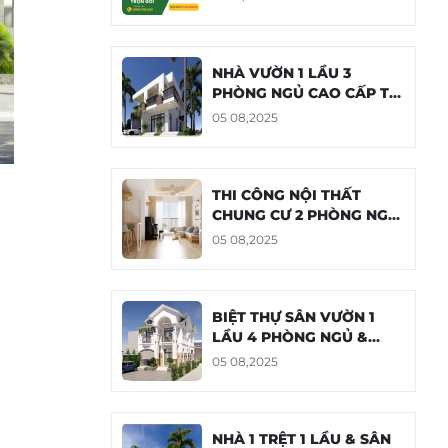
NHÀ VƯỜN 1 LẦU 3
PHÒNG NGỦ CAO CẤP TẠI
TIỀN GIANG
05 08,2025
THI CÔNG NỘI THẤT
CHUNG CƯ 2 PHÒNG NGỦ
64M2 - THANH ĐA, BÌNH
05 08,2025
THẠNH
BIỆT THỰ SÂN VƯỜN 1
LẦU 4 PHÒNG NGỦ &
TẦNG HẦM
05 08,2025
NHÀ 1 TRỆT 1 LẦU & SÂN