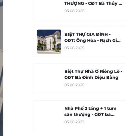
THƯỢNG - CĐT Bà Thủy -
Thành phố Rạch Giá, tỉnh
05 08,2025
Kiên Giang
BIỆT THỰ GIA ĐÌNH -
CĐT: Ông Hòa - Rạch Giá,
Kiên Giang
05 08,2025
Biệt Thự Nhà Ở Riêng Lẽ -
CĐT Bà Đinh Diệu Bằng
05 08,2025
Nhà Phố 2 tầng + 1 tum
sân thượng - CĐT bà
TRẦN THỊ MỸ NINH
05 08,2025