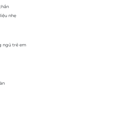
 chắn
liệu nhẹ
g ngủ trẻ em
oàn