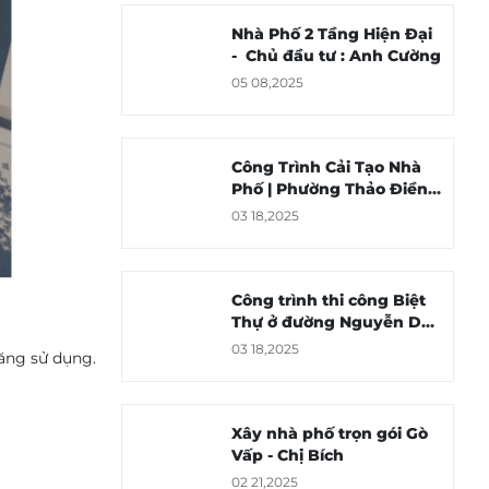
Nhà Phố 2 Tầng Hiện Đại
- Chủ đầu tư : Anh Cường
05 08,2025
Công Trình Cải Tạo Nhà
Phố | Phường Thảo Điền
Quận 2
03 18,2025
Công trình thi công Biệt
Thự ở đường Nguyễn Duy
Trinh Quận 2
03 18,2025
năng sử dụng.
Xây nhà phố trọn gói Gò
Vấp - Chị Bích
02 21,2025