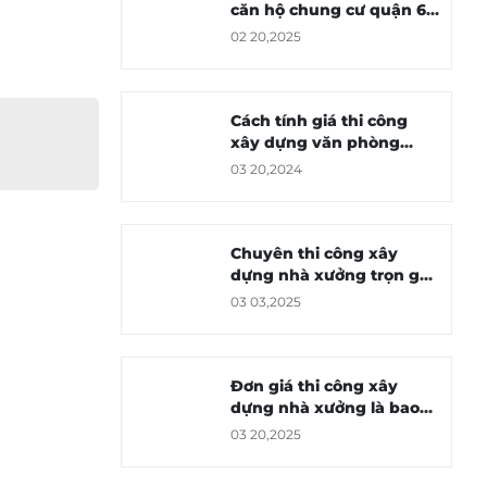
căn hộ chung cư quận 6 -
Anh Hùng
02 20,2025
Cách tính giá thi công
xây dựng văn phòng
chuẩn xác nhất
03 20,2024
Chuyên thi công xây
dựng nhà xưởng trọn gói
tại TPHCM
03 03,2025
Đơn giá thi công xây
dựng nhà xưởng là bao
nhiêu?
03 20,2025