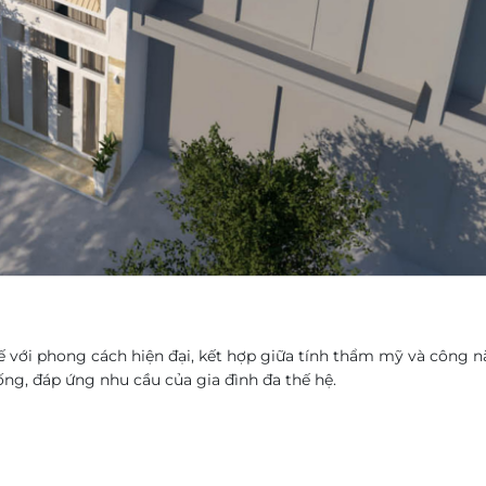
ế với phong cách hiện đại, kết hợp giữa tính thẩm mỹ và công 
ống, đáp ứng nhu cầu của gia đình đa thế hệ.