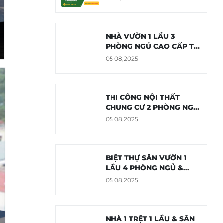
NHÀ VƯỜN 1 LẦU 3
PHÒNG NGỦ CAO CẤP TẠI
TIỀN GIANG
05 08,2025
THI CÔNG NỘI THẤT
CHUNG CƯ 2 PHÒNG NGỦ
64M2 - THANH ĐA, BÌNH
05 08,2025
THẠNH
BIỆT THỰ SÂN VƯỜN 1
LẦU 4 PHÒNG NGỦ &
TẦNG HẦM
05 08,2025
NHÀ 1 TRỆT 1 LẦU & SÂN