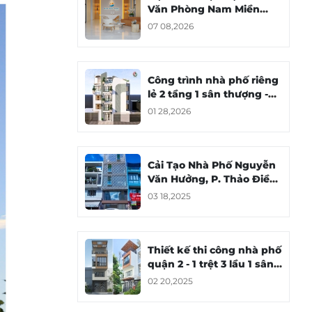
Văn Phòng Nam Miền
Trung Group
07 08,2026
Công trình nhà phố riêng
lẻ 2 tầng 1 sân thượng -
Chu Văn An, Bình Thạnh
01 28,2026
Cải Tạo Nhà Phố Nguyễn
Văn Hưởng, P. Thảo Điền,
Tp. Thủ Đức
03 18,2025
Thiết kế thi công nhà phố
quận 2 - 1 trệt 3 lầu 1 sân
thượng
02 20,2025