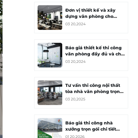
Đơn vị thiết kế và xây
dựng văn phòng cho
thuê chuyên nghiệp
03 20,2024
Báo giá thiết kế thi công
văn phòng đầy đủ và chi
tiết
03 20,2024
Tư vấn thi công nội thất
tòa nhà văn phòng trọn
gói - Full House
03 20,2025
Báo giá thi công nhà
xưởng trọn gói chi tiết
theo từng hạng mục
01 20,2026