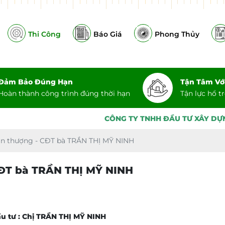
Thi Công
Báo Giá
Phong Thủy
Đảm Bảo Đúng Hạn
Tận Tâm Vớ
Hoàn thành công trình đúng thời hạn
Tận lực hổ t
CÔNG TY TNHH ĐẦU TƯ XÂY DỰNG PHÁT TRIỂN
FUL
sân thượng - CĐT bà TRẦN THỊ MỸ NINH
CĐT bà TRẦN THỊ MỸ NINH
u tư : Chị TRẦN THỊ MỸ NINH