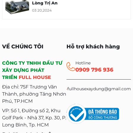
Lòng Trị An
03 20,2024
Biệt Thự Độc – Đẹp – Lạ Yên Bình Giữa
Lòng Trị An
03 20,2024
VỀ CHÚNG TÔI
Hỗ trợ khách hàng
CÔNG TY TNHH ĐẦU TƯ
Hotline
0909 796 936
XÂY DỰNG PHÁT
TRIỂN
FULL HOUSE
Địa chỉ: 75F Trương Văn
fullhousexaydung@gmail.com
Thành, phường Tăng Nhơn
Phú, TP.HCM
VP: Số 1, Đường số 2, Khu
Golf Park - Nhà 37, Kp. 30, P.
Long Bình, Tp. HCM