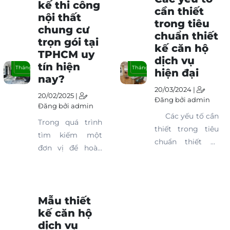
kế thi công
cần thiết
nội thất
trong tiêu
chung cư
chuẩn thiết
trọn gói tại
kế căn hộ
TPHCM uy
20
20
dịch vụ
tín hiện
Tháng 02
Tháng 03
hiện đại
nay?
20/03/2024 |
20/02/2025 |
Đăng bởi admin
Đăng bởi admin
Các yếu tố cần
Trong quá trình
thiết trong tiêu
tìm kiếm một
chuẩn thiết kế
đơn vị để hoàn
căn hộ dịch vụ
thiện nội thất cho
hiện đại đóng vai
chung cư của
trò quan trọng
mình, chắc chắn
trong việc tạo ra
các chủ nhà sẽ
Mẫu thiết
một không gian
kế căn hộ
được các công ty
sống tiện nghi,
dịch vụ
giới thiệu về dịch