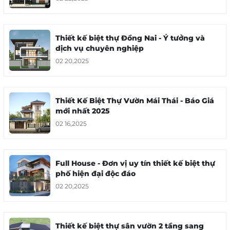
sống.
Công ty chuyên thiết kế biệt thự hàng đầu
Thiết kế biệt thự Đồng Nai - Ý tưởng và
đáng tin cậy - Full House
dịch vụ chuyên nghiệp
02 20,2025
02 20,2025
Thiết Kế Biệt Thự Vườn Mái Thái - Báo Giá
mới nhất 2025
02 16,2025
Thiết kế nhà phố 2 tầng hiện đại cho vợ
chồng trẻ tại Thủ Đức - MS01
03 26,2025
Full House - Đơn vị uy tín thiết kế biệt thự
phố hiện đại độc đáo
02 20,2025
Thiết kế biệt thự sân vườn 2 tầng sang
Đơn vị thiết kế thi công nội thất chung cư