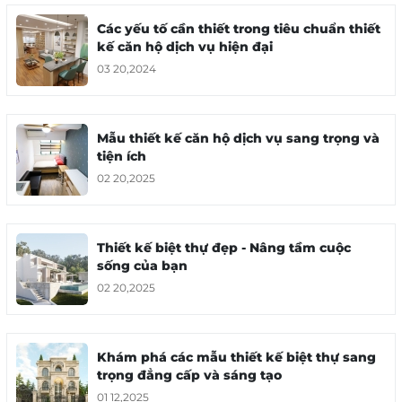
Các yếu tố cần thiết trong tiêu chuẩn thiết
kế căn hộ dịch vụ hiện đại
Thiết kế biệt thự đẹp - Nâng tầm cuộc sống
03 20,2024
của bạn
02 20,2025
Mẫu thiết kế căn hộ dịch vụ sang trọng và
tiện ích
02 20,2025
Khám phá các mẫu thiết kế biệt thự sang
trọng đẳng cấp và sáng tạo
Thiết kế biệt thự đẹp - Nâng tầm cuộc
01 12,2025
sống của bạn
02 20,2025
Khám phá các mẫu thiết kế biệt thự sang
trọng đẳng cấp và sáng tạo
Hồ sơ thiết kế biệt thự full - Mang đến
01 12,2025
không gian sống hoàn hảo