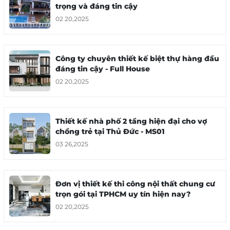
trọng và đáng tin cậy
trọn gói tại TPHCM uy tín hiện nay?
02 20,2025
02 20,2025
Công ty chuyên thiết kế biệt thự hàng đầu
đáng tin cậy - Full House
02 20,2025
Các yếu tố cần thiết trong tiêu chuẩn thiết
kế căn hộ dịch vụ hiện đại
03 20,2024
Thiết kế nhà phố 2 tầng hiện đại cho vợ
chồng trẻ tại Thủ Đức - MS01
03 26,2025
Đơn vị thiết kế thi công nội thất chung cư
Mẫu thiết kế căn hộ dịch vụ sang trọng và
trọn gói tại TPHCM uy tín hiện nay?
tiện ích
02 20,2025
02 20,2025