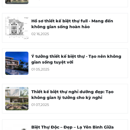
02 16,2025
Hồ sơ thiết kế biệt thự full - Mang đến
không gian sống hoàn hảo
02 16,2025
Ý tưởng thiết kế biệt thự - Tạo nên không
gian sống tuyệt vời
Ý tưởng thiết kế biệt thự - Tạo nên không
01 05,2025
gian sống tuyệt vời
01 05,2025
Thiết kế biệt thự nghỉ dưỡng đẹp: Tạo
không gian lý tưởng cho kỳ nghỉ
Thiết kế biệt thự nghỉ dưỡng đẹp: Tạo
không gian lý tưởng cho kỳ nghỉ
01 07,2025
01 07,2025
Biệt Thự Độc – Đẹp – Lạ Yên Bình Giữa