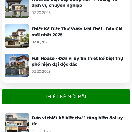
dịch vụ sang
dịch vụ chuyên nghiệp
trọng và tiện ích,
02 20,2025
người ta đã tạo ra
những không
Thiết Kế Biệt Thự Vườn Mái Thái - Báo Giá
gian sống đáng
mới nhất 2025
mơ ước, nơi mà
02 16,2025
sự tinh tế và sự
tiện nghi hội tụ.
Full House - Đơn vị uy tín thiết kế biệt thự
Bài viết này, Full
phố hiện đại độc đáo
House sẽ giới
02 20,2025
thiệu về những ý
tưởng và xu
hướng thiết kế
căn hộ dịch vụ
THIẾT KẾ NỔI BẬT
Thiết kế biệt thự sân vườn 2 tầng sang
hấp dẫn, giúp bạn
trọng và đáng tin cậy
tạo ra một môi
02 20,2025
Đơn vị thiết kế biệt thự 1 tầng hiện đại uy
trường sống tiện
tín
nghi và đáng
02 22,2025