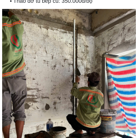
• Tháo dỡ tủ bếp cũ: 350.000đ/bộ