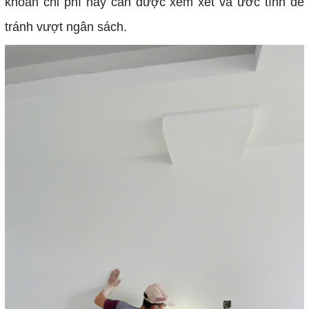
khoản chi phí này cần được xem xét và ước tính để
tránh vượt ngân sách.